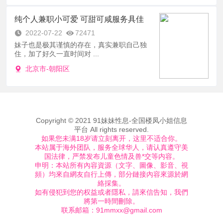
纯个人兼职小可爱 可甜可咸服务具佳
2022-07-22
72471
妹子也是极其谨慎的存在，真实兼职自己独
住，加了好久一直时间对 ...
北京市-朝阳区
Copyright © 2021 91妹妹性息-全国楼凤小姐信息
平台 All rights reserved.
如果您未满18岁请立刻离开，这里不适合你。
本站属于海外团队，服务全球华人，请认真遵守美
国法律，严禁发布儿童色情及兽*交等内容。
申明：本站所有內容資源（文字、圖像、影音、視
頻）均來自網友自行上傳，部分鏈接內容來源於網
絡採集。
如有侵犯到您的权益或者隱私，請來信告知，我們
將第一時間刪除。
联系邮箱：
91mmxx@gmail.com