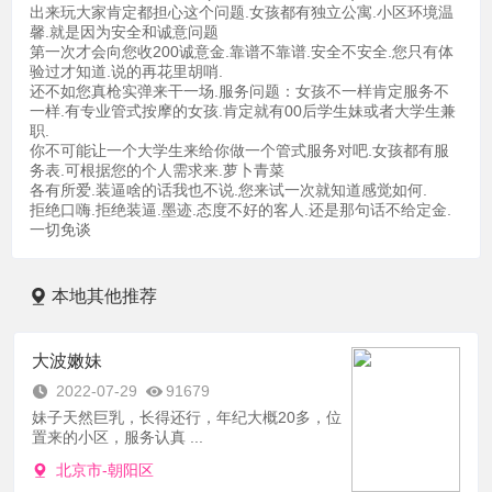
出来玩大家肯定都担心这个问题.女孩都有独立公寓.小区环境温
馨.就是因为安全和诚意问题
第一次才会向您收200诚意金.靠谱不靠谱.安全不安全.您只有体
验过才知道.说的再花里胡哨.
还不如您真枪实弹来干一场.服务问题：女孩不一样肯定服务不
一样.有专业管式按摩的女孩.肯定就有00后学生妹或者大学生兼
职.
你不可能让一个大学生来给你做一个管式服务对吧.女孩都有服
务表.可根据您的个人需求来.萝卜青菜
各有所爱.装逼啥的话我也不说.您来试一次就知道感觉如何.
拒绝口嗨.拒绝装逼.墨迹.态度不好的客人.还是那句话不给定金.
一切免谈
本地其他推荐
大波嫩妹
2022-07-29
91679
妹子天然巨乳，长得还行，年纪大概20多，位
置来的小区，服务认真 ...
北京市-朝阳区