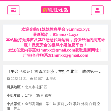
欢迎光临91妹妹性息平台 91mmxx.xyz
最新域名：91mmxx1.xyz
本站坚持无弹窗及其它恶意代码运营，提供舒适的浏览环
境！做更安全的楼凤小姐信息平台！
发送任意内容至
91mmxx@gmail.com
获取最新网址！
广告/合作联系:
91mmxx@gmail.com
《平台已验证》靠谱老经济，主打全北京，诚信第一 全北京可安排
2022-11-21
82107
匿名
所属地区：
北京市-朝阳区
小姐年龄：
17岁---35岁 都有
小姐颜值：
全部高颜值：学生妹 萝莉 少妇 孕妇 外模 白领 空
姐，护士