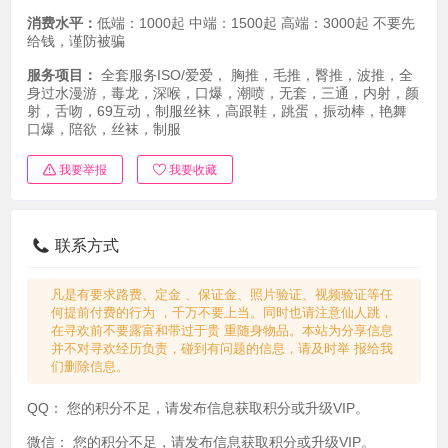
消费水平：
低端：1000起 中端：1500起 高端：3000起 不要先
给钱，谨防被骗
服务项目：
全套服务ISO/爱爱， 胸推，毛推，臀推，波推，全
身过水漫游，毒龙，深喉，口爆，潮喷，无套，三通，内射，颜
射，舌吻，69互动，制服丝袜，高跟鞋，跳蛋，振动棒，艳舞
口爆，陪欲，丝袜，制服
我要举报
我要收藏
联系方式
凡是有要求路费、定金 、保证金、照片验证、视频验证等任
何提前付费的行为 ，千万不要上当。同时也请注意仙人跳，
在寻欢前不要露富和带过于贵 重随身物品。本站为分享信息
并不对寻欢经历负责，碰到有问题的信息，请及时举 报给我
们删除信息。
QQ：
您的积分不足，请发布信息获取积分或升级VIP。
微信：
您的积分不足，请发布信息获取积分或升级VIP。