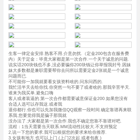
生客一律定金安排.熟客不用.介意勿扰.（定金200包含在服务费
内）关于定金：毕竟大家都是第一次合作.一个关于诚意的问题.
说实话200块钱也不多,没必要骗你200块钱让你举报我封号.因妹
妹大多数都是兼职需要帮你去问所以需要定金2张就是一个诚意
问题而已.
不可能你一加我就要看女孩资料啥的.问东问西的.
我忙活半天去给你找.你突然一句不要了或者啥的.那我辛苦半天.
谁来为我买单.避免口嗨
客人或者装逼的.第一次合作都需要诚意保证金200.如果您没有
合适人选可以存我这.或者我
退你都行.你也可以先加我微信QQ观察一段时间.确定靠谱再来联
系我.您要觉得我是骗子那我就
没办法了.大家都是第一次合作.我也不确定您靠不靠谱对吧.
流程：1当天需要当天联系.MM流动性比较大.不支持预定
2,说一下您的要求.我可以根据您的要求来给你推荐.
3,女孩有地方.也可以上门.(上门2次起.或者包夜.)